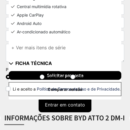
Central multimídia rotativa
Apple CarPlay
Android Auto
Ar-condicionado automático
+ Ver mais itens de série
FICHA TÉCNICA
Preferência de contato:
Solicitar proposta
Whatsapp
Telefone
Email
Li e aceito a
Política de Termos de Uso e de Privacidade
.
Comparar versão
Entrar em contato
INFORMAÇÕES SOBRE BYD ATTO 2 DM-I