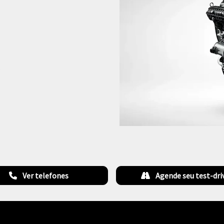
.
Ver telefones
Agende seu test-dri