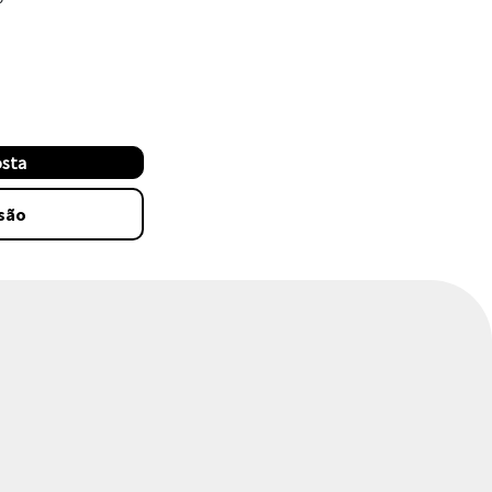
osta
são