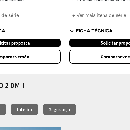
 de série
+ Ver mais itens de série
CA
FICHA TÉCNICA
icitar proposta
Solicitar prop
mparar versão
Comparar ver
 2 DM-I
Interior
Segurança