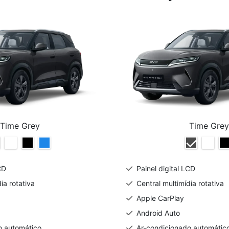
Time Grey
Time Grey
CD
Painel digital LCD
ia rotativa
Central multimídia rotativa
Apple CarPlay
Android Auto
o automático
Ar-condicionado automátic