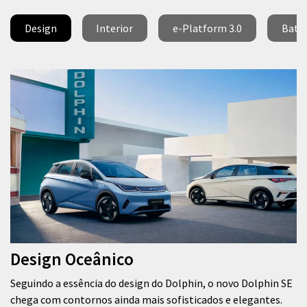
Design
Interior
e-Platform 3.0
Bater
Design Oceânico
Seguindo a essência do design do Dolphin, o novo Dolphin SE
chega com contornos ainda mais sofisticados e elegantes.