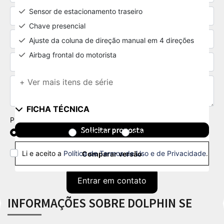
Sensor de estacionamento traseiro
Chave presencial
Ajuste da coluna de direção manual em 4 direções
Airbag frontal do motorista
+ Ver mais itens de série
FICHA TÉCNICA
Preferência de contato:
Solicitar proposta
Whatsapp
Telefone
Email
Li e aceito a
Política de Termos de Uso e de Privacidade
.
Comparar versão
Entrar em contato
INFORMAÇÕES SOBRE DOLPHIN SE