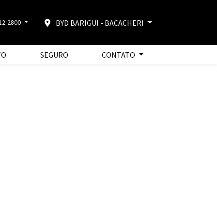
BYD BARIGUI - BACACHERI
512-2800
TO
SEGURO
CONTATO