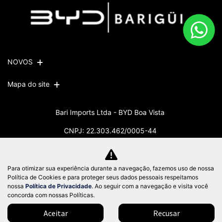
NOVOS
Mapa do site
Bari Imports Ltda - BYD Boa Vista
CNPJ: 22.303.462/0005-44
Para otimizar sua experiência durante a navegação, fazemos uso de nossa
Política de Cookies e para proteger seus dados pessoais respeitamos
Desacelere. Seu bem maior é a
nossa
Política de Privacidade
. Ao seguir com a navegação e visita você
vida.
concorda com nossas Políticas.
Aceitar
Recusar
Desenvolvido pela DEALERSPACE ® Direitos Reservados.