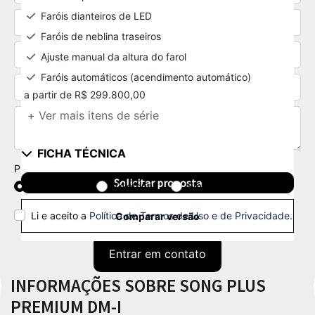
Faróis dianteiros de LED
Faróis de neblina traseiros
Ajuste manual da altura do farol
Faróis automáticos (acendimento automático)
a partir de R$ 299.800,00
+ Ver mais itens de série
FICHA TÉCNICA
Preferência de contato:
Solicitar proposta
Whatsapp
Telefone
Email
Li e aceito a
Política de Termos de Uso e de Privacidade
.
Comparar versão
Entrar em contato
INFORMAÇÕES SOBRE SONG PLUS
PREMIUM DM-I