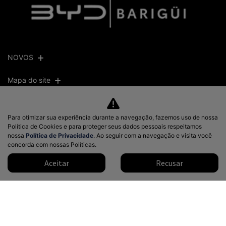
NOVOS
Mapa do site
BARI IMPORTS VEICULOS LTDA - Tarumã
Para otimizar sua experiência durante a navegação, fazemos uso de nossa
Política de Cookies e para proteger seus dados pessoais respeitamos
CNPJ: 22.303.462/0001-10
nossa
Política de Privacidade
. Ao seguir com a navegação e visita você
concorda com nossas Políticas.
Aceitar
Recusar
Desacelere. Seu bem maior é a
vida.
Desenvolvido pela DEALERSPACE ® Direitos Reservados.