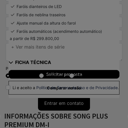
Faróis dianteiros de LED
Faróis de neblina traseiros
Ajuste manual da altura do farol
Faróis automáticos (acendimento automático)
a partir de R$ 299.800,00
+ Ver mais itens de série
FICHA TÉCNICA
Preferência de contato:
Solicitar proposta
Whatsapp
Telefone
Email
Li e aceito a
Política de Termos de Uso e de Privacidade
.
Comparar versão
Entrar em contato
INFORMAÇÕES SOBRE SONG PLUS
PREMIUM DM-I